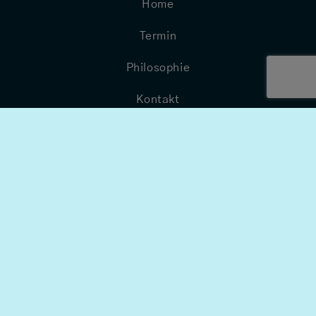
Home
Termin
Philosophie
Kontakt
Wissenswertes
Quicklinks
-
Impressum
Datenschuz
Wiederrufsrecht
Versandbedingungen