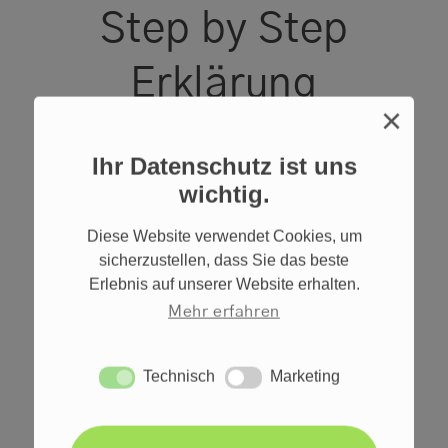
Step by Step
Erklärung
×
Bestelle deine Analyse
Ihr Datenschutz ist uns
Finde heraus, welcher Test zu dir passt und
wichtig.
bestelle ihn schnell und einfach in unserem
Diese Website verwendet Cookies, um
Onlineshop.
sicherzustellen, dass Sie das beste
Erlebnis auf unserer Website erhalten.
Test Kit erhalten
Mehr erfahren
Versand an unser Labor
Technisch
Marketing
Technisch
Marketing
Auswertung Checken