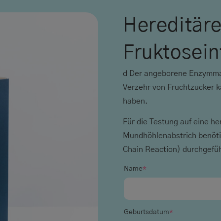
Hereditär
Fruktosein
d Der angeborene Enzymmang
Verzehr von Fruchtzucker 
haben.
Für die Testung auf eine he
Mundhöhlenabstrich benöti
Chain Reaction) durchgefü
Name
*
Geburtsdatum
*