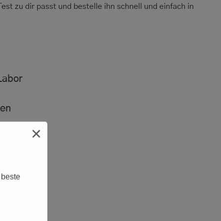
est zu dir passt und bestelle ihn schnell und einfach in
Labor
ken
×
 beste