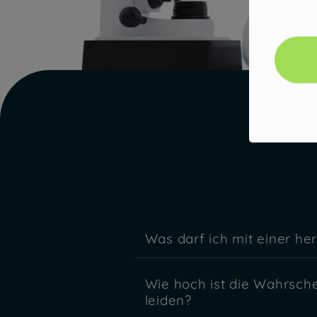
Was darf ich mit einer he
Wie hoch ist die Wahrsche
leiden?