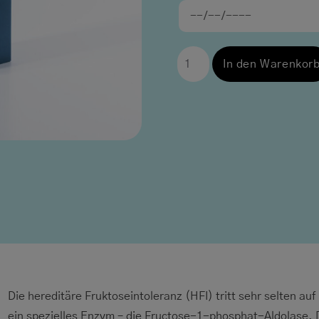
In den Warenkor
Die hereditäre Fruktoseintoleranz (HFI) tritt sehr selten au
ein spezielles Enzym – die Fructose-1-phosphat-Aldolase. 