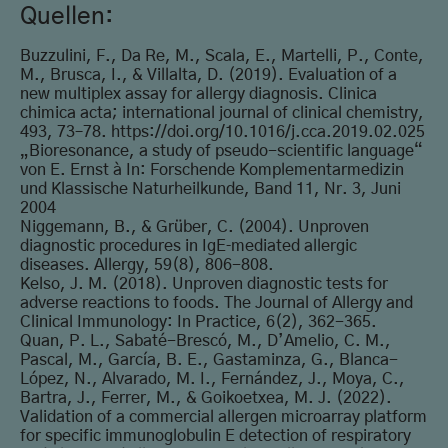
Quellen:
Buzzulini, F., Da Re, M., Scala, E., Martelli, P., Conte,
M., Brusca, I., & Villalta, D. (2019). Evaluation of a
new multiplex assay for allergy diagnosis. Clinica
chimica acta; international journal of clinical chemistry,
493, 73–78. https://doi.org/10.1016/j.cca.2019.02.025
„Bioresonance, a study of pseudo-scientific language“
von E. Ernst à In: Forschende Komplementarmedizin
und Klassische Naturheilkunde, Band 11, Nr. 3, Juni
2004
Niggemann, B., & Grüber, C. (2004). Unproven
diagnostic procedures in IgE‐mediated allergic
diseases. Allergy, 59(8), 806-808.
Kelso, J. M. (2018). Unproven diagnostic tests for
adverse reactions to foods. The Journal of Allergy and
Clinical Immunology: In Practice, 6(2), 362-365.
Quan, P. L., Sabaté-Brescó, M., D’Amelio, C. M.,
Pascal, M., García, B. E., Gastaminza, G., Blanca-
López, N., Alvarado, M. I., Fernández, J., Moya, C.,
Bartra, J., Ferrer, M., & Goikoetxea, M. J. (2022).
Validation of a commercial allergen microarray platform
for specific immunoglobulin E detection of respiratory