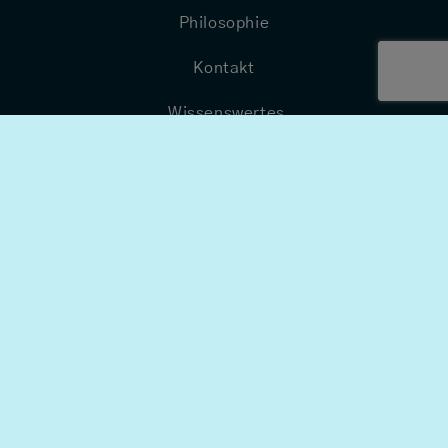
Philosophie
Kontakt
Wissenswertes
Quicklinks
-
Impressum
Datenschuz
Wiederrufsrecht
Versandbedingungen
AGB